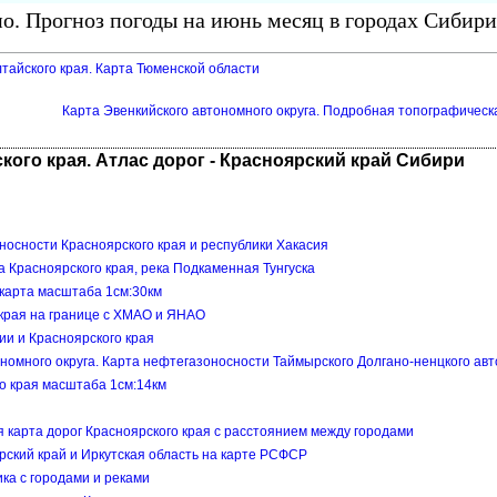
о. Прогноз погоды на июнь месяц в городах Сибири
тайского края. Карта Тюменской области
Карта Эвенкийского автономного округа. Подробная топографическа
кого края. Атлас дорог - Красноярский край Сибири
носности Красноярского края и республики Хакасия
а Красноярского края, река Подкаменная Тунгуска
 карта масштаба 1см:30км
 края на границе с ХМАО и ЯНАО
ии и Красноярского края
номного округа. Карта нефтегазоносности Таймырского Долгано-ненцкого авт
го края масштаба 1см:14км
я карта дорог Красноярского края с расстоянием между городами
рский край и Иркутская область на карте РСФСР
ика с городами и реками