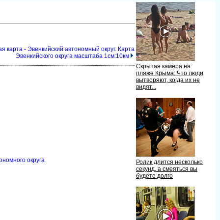
я карта - Эвенкийский автономный округ. Карта
Эвенкийского округа масштаба 1см:10км
Скрытая камера на
пляже Крыма: Что люди
ытворяют, когда их не
идят...
ономного округа
Ролик длится несколько
секунд, а смеяться вы
удете долго