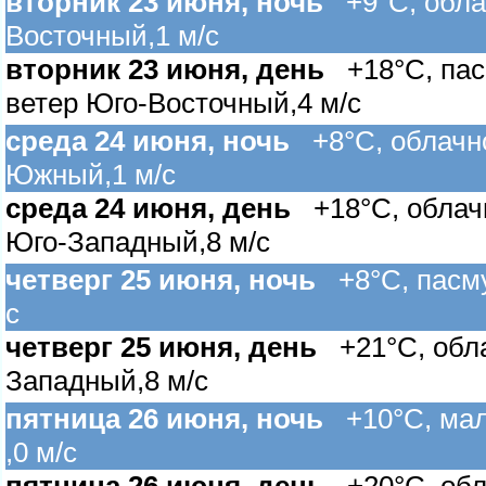
торник 23 июня, ночь
+9°C, облач
осточный,1 м/с
торник 23 июня, день
+18°C, пас
етер Юго-Восточный,4 м/с
среда 24 июня, ночь
+8°C, облачно
Южный,1 м/с
среда 24 июня, день
+18°C, облачн
Юго-Западный,8 м/с
четверг 25 июня, ночь
+8°C, пасмур
с
четверг 25 июня, день
+21°C, облач
Западный,8 м/с
пятница 26 июня, ночь
+10°C, мало
,0 м/с