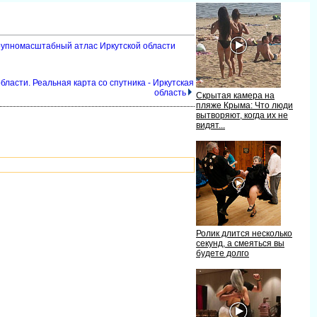
 Крупномасштабный атлас Иркутской области
бласти. Реальная карта со спутника - Иркутская
область
Скрытая камера на
пляже Крыма: Что люди
ытворяют, когда их не
идят...
Ролик длится несколько
секунд, а смеяться вы
удете долго