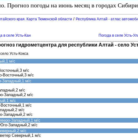
о. Прогноз погоды на июнь месяц в городах Сибири
/
тайского края. Карта Тюменской области
Республика Алтай - атлас автомоб
а в селе Усть-Кан
Погода в селе Усть-Ул
рогноз гидрометцентра для республики Алтай - село Ус
 село Усть-Кокса
ый,1 м/с
Восточный,3 м/с
о-Восточный,3 м/с
о-Западный,1 м/с
ападный,2 м/с
ро-Западный,2 м/с
ый,1 м/с
-Восточный,1 м/с
падный,2 м/с
о-Западный,2 м/с
еверо-Западный,1 м/с
Юго-Западный,2 м/с
еверный,2 м/с
ветер Северный,1 м/с