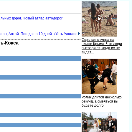
ильных дорог. Новый атлас автодоро
аган, Алтай. Погода на 10 дней в Усть-Улагане
Скрытая камера на
ть-Кокса
пляже Крыма: Что люди
ытворяют, когда их не
идят...
Ролик длится несколько
секунд, а смеяться вы
удете долго