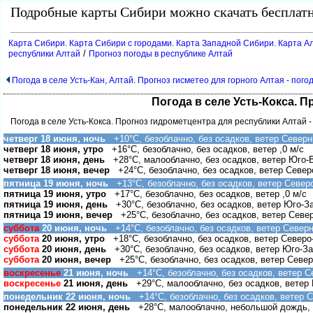
Подробные карты Сибири можно скачать бесплатн
Карта Сибири. Карта Сибири с городами. Карта Западной Сибири. Карта Ал
/
республики Алтай
Прогноз погоды в республике Алтай
Погода в селе Усть-Кан, Алтай. Прогноз гисметео для горного Алтая - погод
Погода в селе Усть-Кокса. П
Погода в селе Усть-Кокса. Прогноз гидрометцентра для республики Алтай -
четверг 18 июня, ночь
+10°C, безоблачно, без осадков, ветер Северн
четверг 18 июня, утро
+16°C, безоблачно, без осадков, ветер ,0 м/с
четверг 18 июня, день
+28°C, малооблачно, без осадков, ветер Юго-
четверг 18 июня, вечер
+24°C, безоблачно, без осадков, ветер Север
пятница 19 июня, ночь
+13°C, безоблачно, без осадков, ветер Север
пятница 19 июня, утро
+17°C, безоблачно, без осадков, ветер ,0 м/с
пятница 19 июня, день
+30°C, безоблачно, без осадков, ветер Юго-З
пятница 19 июня, вечер
+25°C, безоблачно, без осадков, ветер Севе
суббота
20 июня, ночь
+14°C, безоблачно, без осадков, ветер Северн
суббота
20 июня, утро
+18°C, безоблачно, без осадков, ветер Северо
суббота
20 июня, день
+30°C, безоблачно, без осадков, ветер Юго-За
суббота
20 июня, вечер
+25°C, безоблачно, без осадков, ветер Север
оскресенье
21 июня, ночь
+14°C, безоблачно, без осадков, ветер С
оскресенье
21 июня, день
+29°C, малооблачно, без осадков, ветер 
понедельник 22 июня, ночь
+14°C, безоблачно, без осадков, ветер С
понедельник 22 июня, день
+28°C, малооблачно, небольшой дождь, 