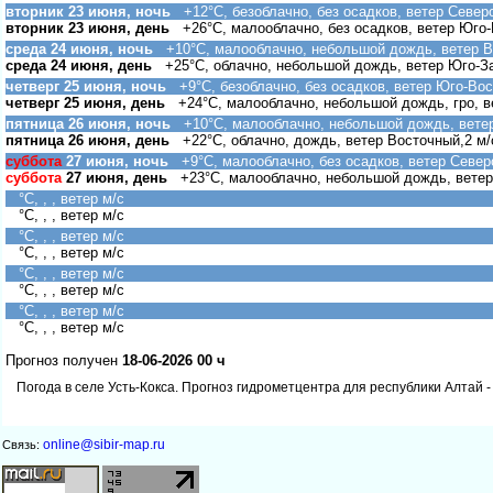
торник 23 июня, ночь
+12°C, безоблачно, без осадков, ветер Север
торник 23 июня, день
+26°C, малооблачно, без осадков, ветер Юго-
среда 24 июня, ночь
+10°C, малооблачно, небольшой дождь, ветер В
среда 24 июня, день
+25°C, облачно, небольшой дождь, ветер Юго-З
четверг 25 июня, ночь
+9°C, безоблачно, без осадков, ветер Юго-Вос
четверг 25 июня, день
+24°C, малооблачно, небольшой дождь, гро, в
пятница 26 июня, ночь
+10°C, малооблачно, небольшой дождь, вете
пятница 26 июня, день
+22°C, облачно, дождь, ветер Восточный,2 м/
суббота
27 июня, ночь
+9°C, малооблачно, без осадков, ветер Север
суббота
27 июня, день
+23°C, малооблачно, небольшой дождь, ветер
°C, , , ветер м/с
°C, , , ветер м/с
°C, , , ветер м/с
°C, , , ветер м/с
°C, , , ветер м/с
°C, , , ветер м/с
°C, , , ветер м/с
°C, , , ветер м/с
Прогноз получен
18-06-2026 00 ч
Погода в селе Усть-Кокса. Прогноз гидрометцентра для республики Алтай -
online@sibir-map.ru
Связь: