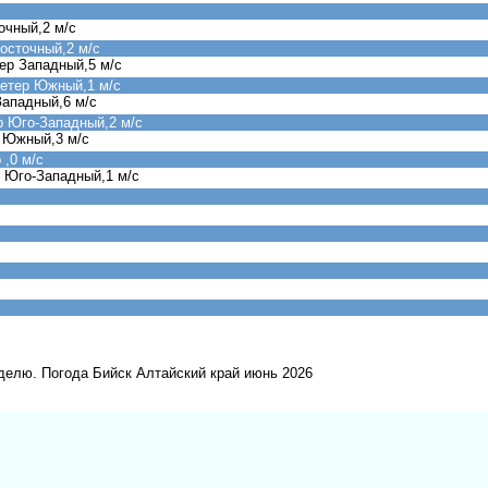
очный,2 м/с
осточный,2 м/с
ер Западный,5 м/с
ветер Южный,1 м/с
Западный,6 м/с
 Юго-Западный,2 м/с
 Южный,3 м/с
,0 м/с
 Юго-Западный,1 м/с
еделю. Погода Бийск Алтайский край июнь 2026