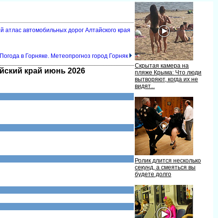
ый атлас автомобильных дорог Алтайского края
Погода в Горняке. Метеопрогноз город Горняк
Скрытая камера на
айский край июнь 2026
пляже Крыма: Что люди
ытворяют, когда их не
идят...
Ролик длится несколько
секунд, а смеяться вы
удете долго