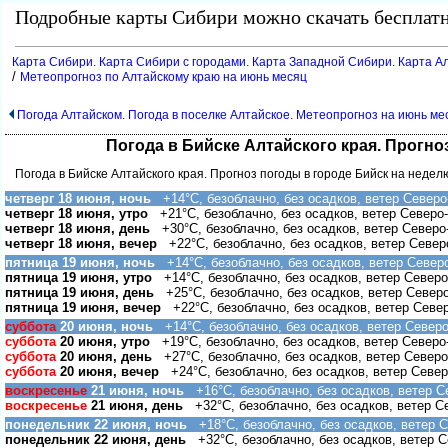
Подробные карты Сибири можно скачать бесплатн
Карта Сибири. Карта Сибири с городами. Карта Западной Сибири. Карта Ал
/
Метеопрогноз по Алтайскому краю на июнь месяц
Погода Алтайском. Погода в поселке Алтайское. Метеопрогноз на июнь ме
Погода в Бийске Алтайского края. Прогно
Погода в Бийске Алтайского края. Прогноз погоды в городе Бийск на недел
четверг 18 июня, ночь
+14°C, безоблачно, без осадков, ветер Северо
четверг 18 июня, утро
+21°C, безоблачно, без осадков, ветер Северо
четверг 18 июня, день
+30°C, безоблачно, без осадков, ветер Северо
четверг 18 июня, вечер
+22°C, безоблачно, без осадков, ветер Север
пятница 19 июня, ночь
+14°C, безоблачно, без осадков, ветер Север
пятница 19 июня, утро
+14°C, безоблачно, без осадков, ветер Северо
пятница 19 июня, день
+25°C, безоблачно, без осадков, ветер Север
пятница 19 июня, вечер
+22°C, безоблачно, без осадков, ветер Севе
суббота
20 июня, ночь
+14°C, безоблачно, без осадков, ветер Северо
суббота
20 июня, утро
+19°C, безоблачно, без осадков, ветер Северо
суббота
20 июня, день
+27°C, безоблачно, без осадков, ветер Северо
суббота
20 июня, вечер
+24°C, безоблачно, без осадков, ветер Север
оскресенье
21 июня, ночь
+16°C, безоблачно, без осадков, ветер С
оскресенье
21 июня, день
+32°C, безоблачно, без осадков, ветер С
понедельник 22 июня, ночь
+18°C, безоблачно, без осадков, ветер С
понедельник 22 июня, день
+32°C, безоблачно, без осадков, ветер С