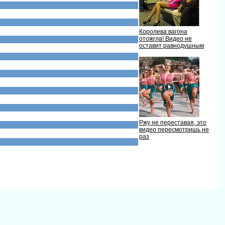
Королева вагона
отожгла! Видео не
оставит равнодушным
Ржу не переставая, это
идео пересмотришь не
раз