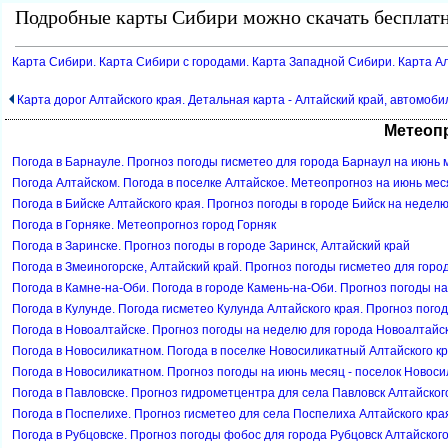
Подробные карты Сибири можно скачать бесплатн
Карта Сибири. Карта Сибири с городами. Карта Западной Сибири. Карта Ал
Карта дорог Алтайского края. Детальная карта - Алтайский край, автомоб
Метеопр
Погода в Барнауле. Прогноз погоды гисметео для города Барнаул на июнь 
Погода Алтайском. Погода в поселке Алтайское. Метеопрогноз на июнь мес
Погода в Бийске Алтайского края. Прогноз погоды в городе Бийск на недел
Погода в Горняке. Метеопрогноз город Горняк
Погода в Заринске. Прогноз погоды в городе Заринск, Алтайский край
Погода в Змеиногорске, Алтайский край. Прогноз погоды гисметео для горо
Погода в Камне-на-Оби. Погода в городе Камень-на-Оби. Прогноз погоды на
Погода в Кулунде. Погода гисметео Кулунда Алтайского края. Прогноз пого
Погода в Новоалтайске. Прогноз погоды на неделю для города Новоалтайск
Погода в Новосиликатном. Погода в поселке Новосиликатный Алтайского кр
Погода в Новосиликатном. Прогноз погоды на июнь месяц - поселок Новос
Погода в Павловске. Прогноз гидрометцентра для села Павловск Алтайског
Погода в Поспелихе. Прогноз гисметео для села Поспелиха Алтайского кра
Погода в Рубцовске. Прогноз погоды фобос для города Рубцовск Алтайског