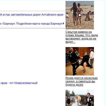
ый атлас автомобильных дорог Алтайского края
 г Барнаул. Подробная карта города Барнаул
Скрытая камера на
пляже Крыма: Что люди
ытворяют, когда их не
идят...
Ролик длится несколько
секунд, а смеяться вы
 края - пгт Новосиликатный
удете долго