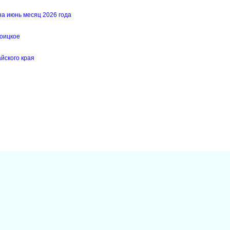
на июнь месяц 2026 года
роицкое
йского края