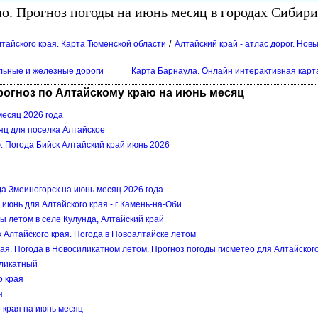
о. Прогноз погоды на июнь месяц в городах Сибири
/
тайского края. Карта Тюменской области
Алтайский край - атлас дорог. Нов
ильные и железные дороги
Карта Барнаула. Онлайн интерактивная карта
огноз по Алтайскому краю на июнь месяц
месяц 2026 года
яц для поселка Алтайское
ю. Погода Бийск Алтайский край июнь 2026
да Змеиногорск на июнь месяц 2026 года
 июнь для Алтайского края - г Камень-на-Оби
ды летом в селе Кулунда, Алтайский край
 Алтайского края. Погода в Новоалтайске летом
ая. Погода в Новосиликатном летом. Прогноз погоды гисметео для Алтайского
иликатный
о края
я
о края на июнь месяц