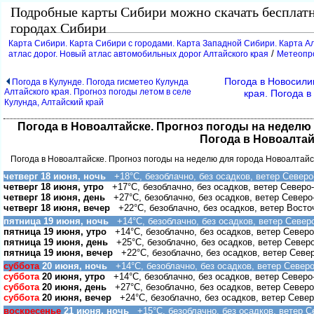
Подробные карты Сибири можно скачать бесплат
ородах Сибири
Карта Сибири. Карта Сибири с городами. Карта Западной Сибири. Карта Ал
/
атлас дорог. Новый атлас автомобильных дорог Алтайского края
Метеопро
Погода в Новосили
Погода в Кулунде. Погода гисметео Кулунда
Алтайского края. Прогноз погоды летом в селе
края. Погода 
Кулунда, Алтайский край
Погода в Новоалтайске. Прогноз погоды на неделю 
Погода в Новоалтай
Погода в Новоалтайске. Прогноз погоды на неделю для города Новоалтайс
четверг 18 июня, ночь
+18°C, безоблачно, без осадков, ветер Северо
четверг 18 июня, утро
+17°C, безоблачно, без осадков, ветер Северо
четверг 18 июня, день
+27°C, безоблачно, без осадков, ветер Северо
четверг 18 июня, вечер
+22°C, безоблачно, без осадков, ветер Восто
пятница 19 июня, ночь
+14°C, безоблачно, без осадков, ветер Север
пятница 19 июня, утро
+14°C, безоблачно, без осадков, ветер Северо
пятница 19 июня, день
+25°C, безоблачно, без осадков, ветер Север
пятница 19 июня, вечер
+22°C, безоблачно, без осадков, ветер Севе
суббота
20 июня, ночь
+14°C, безоблачно, без осадков, ветер Северо
суббота
20 июня, утро
+14°C, безоблачно, без осадков, ветер Северо
суббота
20 июня, день
+27°C, безоблачно, без осадков, ветер Северо
суббота
20 июня, вечер
+24°C, безоблачно, без осадков, ветер Север
оскресенье
21 июня, ночь
+15°C, безоблачно, без осадков, ветер С