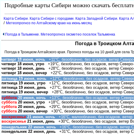
Подробные карты Сибири можно скачать бесплатн
Карта Сибири. Карта Сибири с городами. Карта Западной Сибири. Карта Ал
/
Метеопрогноз по Алтайскому краю на июнь месяц
Погода в Тальменке. Метеопрогноз гисметео поселок Тальменка
Погода в Троицком Алта
Погода в Троицком Алтайского края. Прогноз погоды на 10 дней для села Т
четверг 18 июня, ночь
+11°C, безоблачно, без осадков, ветер Северо
четверг 18 июня, утро
+19°C, безоблачно, без осадков, ветер Северо
четверг 18 июня, день
+28°C, безоблачно, без осадков, ветер Северо
четверг 18 июня, вечер
+22°C, безоблачно, без осадков, ветер Север
пятница 19 июня, ночь
+12°C, безоблачно, без осадков, ветер Север
пятница 19 июня, утро
+12°C, безоблачно, без осадков, ветер Северо
пятница 19 июня, день
+27°C, безоблачно, без осадков, ветер Север
пятница 19 июня, вечер
+28°C, безоблачно, без осадков, ветер Севе
суббота
20 июня, ночь
+13°C, безоблачно, без осадков, ветер Северо
суббота
20 июня, утро
+18°C, безоблачно, без осадков, ветер Северо
суббота
20 июня, день
+29°C, безоблачно, без осадков, ветер Северо
суббота
20 июня, вечер
+30°C, безоблачно, без осадков, ветер Север
оскресенье
21 июня, ночь
+16°C, малооблачно, без осадков, ветер 
оскресенье
21 июня, день
+30°C, безоблачно, без осадков, ветер В
понедельник 22 июня, ночь
+16°C, безоблачно, без осадков, ветер С
понедельник 22 июня, день
+31°C, безоблачно, без осадков, ветер С