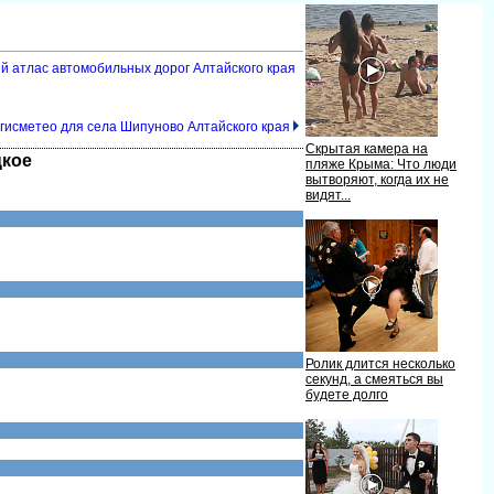
ый атлас автомобильных дорог Алтайского края
 гисметео для села Шипуново Алтайского края
Скрытая камера на
цкое
пляже Крыма: Что люди
ытворяют, когда их не
идят...
Ролик длится несколько
секунд, а смеяться вы
удете долго