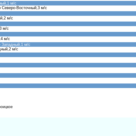
ный,1 м/с
 Северо-Восточный,3 м/с
й,2 м/с
3 м/с
4 м/с
 Западный,1 м/с
ный,2 м/с
роицкое