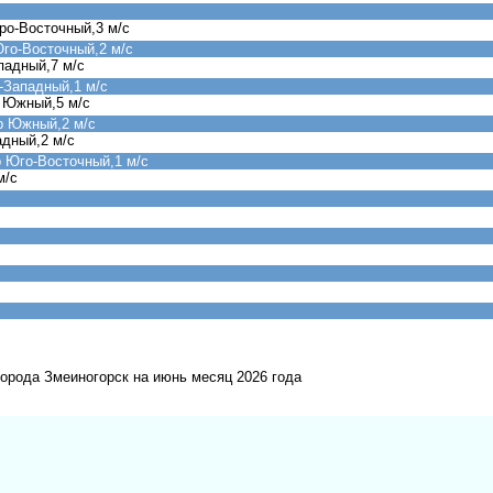
ро-Восточный,3 м/с
го-Восточный,2 м/с
падный,7 м/с
-Западный,1 м/с
 Южный,5 м/с
р Южный,2 м/с
адный,2 м/с
 Юго-Восточный,1 м/с
м/с
города Змеиногорск на июнь месяц 2026 года