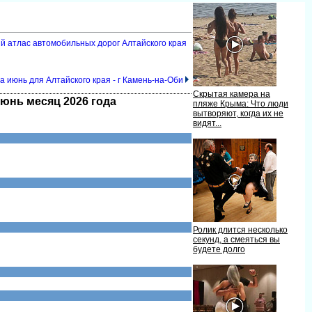
ый атлас автомобильных дорог Алтайского края
а июнь для Алтайского края - г Камень-на-Оби
Скрытая камера на
июнь месяц 2026 года
пляже Крыма: Что люди
ытворяют, когда их не
идят...
Ролик длится несколько
секунд, а смеяться вы
удете долго