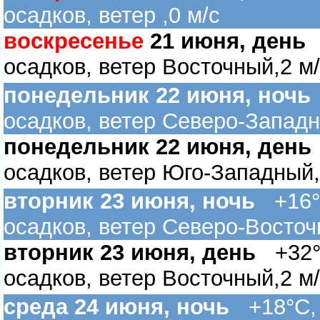
осадков, ветер ,0 м/с
оскресенье
21 июня, день
+
осадков, ветер Восточный,2 м
понедельник 22 июня, ночь
осадков, ветер Северо-Западн
понедельник 22 июня, день
осадков, ветер Юго-Западный,
торник 23 июня, ночь
+16°C
осадков, ветер Северо-Восточ
торник 23 июня, день
+32°C
осадков, ветер Восточный,2 м
среда 24 июня, ночь
+18°C, 